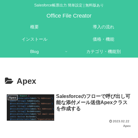
Salesforce帳票出力 簡単設定 | 無料版あり
Office File Creator
概要
導入の流れ
インストール
価格・機能
Blog
カテゴリ・機能別
Apex
Salesforceのフローで呼び出し可
Apex
能な添付メール送信Apexクラス
を作成する
2023.02.22
Apex